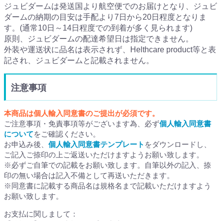
ジュビダームは発送国より航空便でのお届けとなり、ジュビ
ダームの納期の目安は手配より7日から20日程度となりま
す。(通常10日～14日程度での到着が多く見られます)
原則、ジュビダームの配達希望日は指定できません。
外装や運送状に品名は表示されず、Helthcare product等と表
記され、ジュビダームと記載されません。
注意事項
本商品は個人輸入同意書のご提出が必須です。
ご注意事項・免責事項等がございます為、必ず
個人輸入同意書
について
をご確認ください。
お申込み後、
個人輸入同意書テンプレート
をダウンロードし、
ご記入ご捺印の上ご返送いただけますようお願い致します。
※必ずご自筆での記載をお願い致します。自筆以外の記入、捺
印の無い場合は記入不備として再送いただきます。
※同意書に記載する商品名は規格名まで記載いただけますよう
お願い致します。
お支払に関しまして：