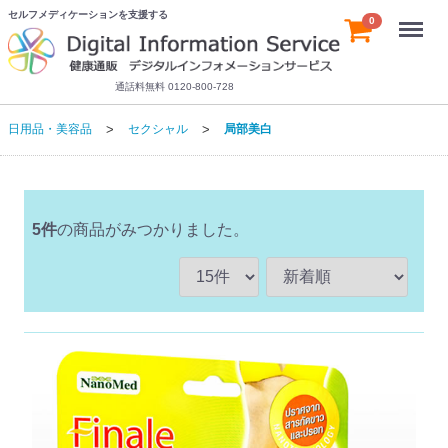
セルフメディケーションを支援する
Menu
0
通話料無料 0120-800-728
日用品・美容品
セクシャル
局部美白
5
件
の商品がみつかりました。