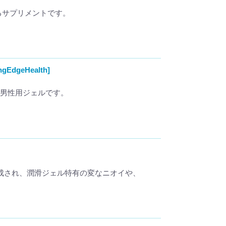
高めるサプリメントです。
geHealth]
高める男性用ジェルです。
成され、潤滑ジェル特有の変なニオイや、