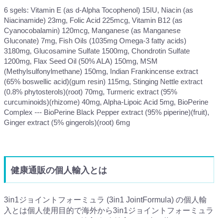
6 sgels: Vitamin E (as d-Alpha Tocophenol) 15IU, Niacin (as
Niacinamide) 23mg, Folic Acid 225mcg, Vitamin B12 (as
Cyanocobalamin) 120mcg, Manganese (as Manganese
Gluconate) 7mg, Fish Oils (1035mg Omega-3 fatty acids)
3180mg, Glucosamine Sulfate 1500mg, Chondrotin Sulfate
1200mg, Flax Seed Oil (50% ALA) 150mg, MSM
(Methylsulfonylmethane) 150mg, Indian Frankincense extract
(65% boswellic acid)(gum resin) 115mg, Stinging Nettle extract
(0.8% phytosterols)(root) 70mg, Turmeric extract (95%
curcuminoids)(rhizome) 40mg, Alpha-Lipoic Acid 5mg, BioPerine
Complex --- BioPerine Black Pepper extract (95% piperine)(fruit),
Ginger extract (5% gingerols)(root) 6mg
健康通販の個人輸入とは
3in1ジョイントフォーミュラ (3in1 JointFormula) の個人輸
入とは個人使用目的で海外から3in1ジョイントフォーミュラ