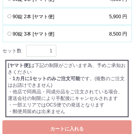
90錠 2本 [ヤマト便]
5,900 円
90錠 3本 [ヤマト便]
8,500 円
セット数
[ヤマト便]
は下記の制限がございます為、予めご承知お
きください
・
1カ月に1セットのみご注文可能
です。(複数のご注文
はお請けできません)
・他店で同商品・同成分品をご注文されている場合、
運送会社の制限により手配後にキャンセルされます
・一部エリアではOCS便での発送となります
・郵便局留めは出来ません
カートに入れる