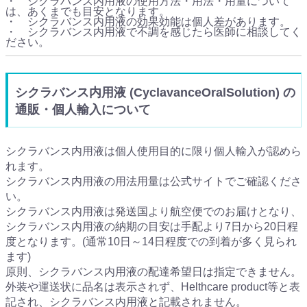
・ シクラバンス内用液の使用方法・用法・用量について
は、あくまでも目安となります。
・ シクラバンス内用液の効果効能は個人差があります。
・ シクラバンス内用液で不調を感じたら医師に相談してく
ださい。
シクラバンス内用液 (CyclavanceOralSolution) の
通販・個人輸入について
シクラバンス内用液は個人使用目的に限り個人輸入が認めら
れます。
シクラバンス内用液の用法用量は公式サイトでご確認くださ
い。
シクラバンス内用液は発送国より航空便でのお届けとなり、
シクラバンス内用液の納期の目安は手配より7日から20日程
度となります。(通常10日～14日程度での到着が多く見られ
ます)
原則、シクラバンス内用液の配達希望日は指定できません。
外装や運送状に品名は表示されず、Helthcare product等と表
記され、シクラバンス内用液と記載されません。