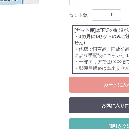
セット数
[ヤマト便]
は下記の制限が
・
1カ月に1セットのみご
せん)
・他店で同商品・同成分
により手配後にキャンセ
・一部エリアではOCS便
・郵便局留めは出来ませ
カートに入
お気に入りに
値引き交