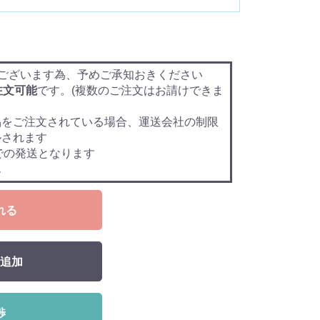
ございます為、予めご承知おきください
注文可能
です。(複数のご注文はお請けできま
品をご注文されている場合、運送会社の制限
ルされます
での発送となります
ん
れる
追加
渉