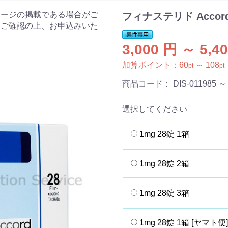
ケージの掲載である場合がご
フィナステリド Accor
をご確認の上、お申込みいた
3,000 円 ～ 5,4
加算ポイント：
60
～
108
pt
pt
商品コード：
DIS-011985 ～
選択してください
1mg 28錠 1箱
1mg 28錠 2箱
1mg 28錠 3箱
1mg 28錠 1箱 [ヤマト便]