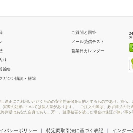
録
ご質問と回答
ン
メール受信テスト
歴
営業日カレンダー
入り
報編集
マガジン購読・解除
解し適正にご利用いただくための安全性確保を目的とするものであり、宣伝、
り、実際の効果については個人差があります。 ご注文の際は、必ず商品の公
最終判断はあなた自身であり、万一、健康被害を被った場合の保証が無い事を
イバシーポリシー
特定商取引法に基づく表記
インター