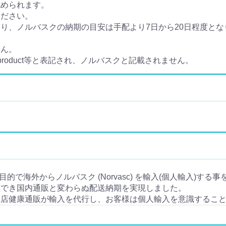
認められます。
ください。
、ノルバスクの納期の目安は手配より7日から20日程度となり
せん。
 product等と表記され、ノルバスクと記載されません。
用目的で海外からノルバスク (Norvasc) を輸入(個人輸入)する
入でき国内通販と変わらぬ配送納期を実現しました。
当店健康通販が輸入を代行し、お客様は個人輸入を意識するこ