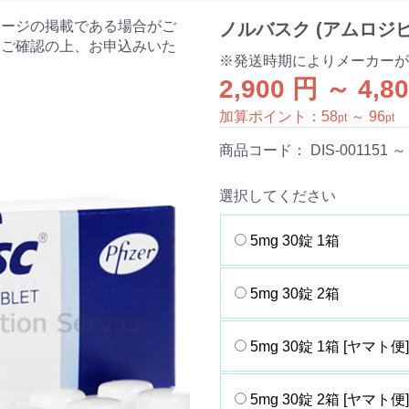
ケージの掲載である場合がご
ノルバスク (アムロジピ
をご確認の上、お申込みいた
※発送時期によりメーカーが
2,900 円 ～ 4,8
加算ポイント：
58
～
96
pt
pt
商品コード：
DIS-001151 ～
選択してください
5mg 30錠 1箱
5mg 30錠 2箱
5mg 30錠 1箱 [ヤマト便]
5mg 30錠 2箱 [ヤマト便]