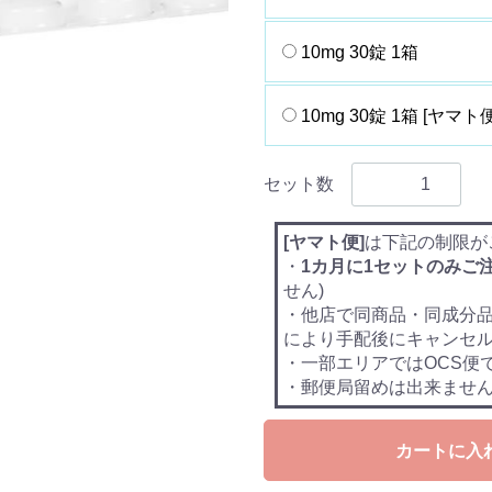
10mg 30錠 1箱
10mg 30錠 1箱 [ヤマト便
セット数
[ヤマト便]
は下記の制限が
・
1カ月に1セットのみご
せん)
・他店で同商品・同成分
により手配後にキャンセ
・一部エリアではOCS便
・郵便局留めは出来ませ
カートに入