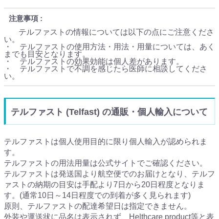
注意事項
テルファストの情報については以下の点にご注意くださ
い。
・ テルファストの使用方法・用法・用量については、あく
までも目安となります。
・ テルファストの効果効能は個人差があります。
・ テルファストで不調を感じたら医師に相談してくださ
い。
テルファスト (Telfast) の通販・個人輸入について
テルファストは個人使用目的に限り個人輸入が認められま
す。
テルファストの用法用量は公式サイトでご確認ください。
テルファストは発送国より航空便でのお届けとなり、テルフ
ァストの納期の目安は手配より7日から20日程度となりま
す。(通常10日～14日程度での到着が多く見られます)
原則、テルファストの配達希望日は指定できません。
外装や運送状に品名は表示されず、Helthcare product等と表