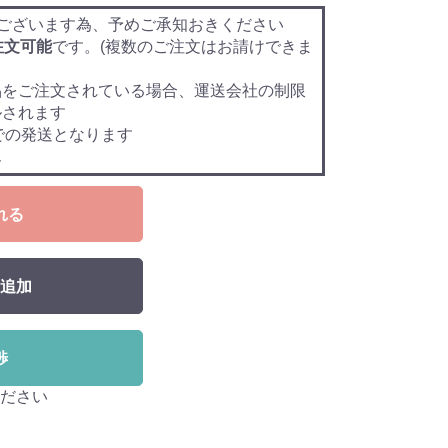
ございます為、予めご承知おきください
注文可能
です。(複数のご注文はお請けできま
品をご注文されている場合、運送会社の制限
ルされます
での発送となります
ん
れる
追加
渉
ださい