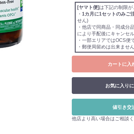
[ヤマト便]
は下記の制限が
・
1カ月に1セットのみご
せん)
・他店で同商品・同成分
により手配後にキャンセ
・一部エリアではOCS便
・郵便局留めは出来ませ
カートに入
お気に入りに
値引き交
他店より高い場合はご相談く