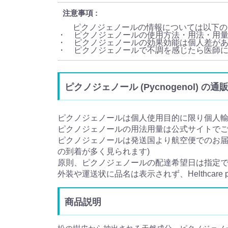
注意事項
ピクノジェノールの情報については以下の
・ ピクノジェノールの使用方法・用法・用
・ ピクノジェノールの効果効能は個人差が
・ ピクノジェノールで不調を感じたら医師
ピクノジェノール (Pycnogenol) 
ピクノジェノールは個人使用目的に限り個人
ピクノジェノールの用法用量は公式サイトで
ピクノジェノールは発送国より航空便でのお届け
の到着が多く見られます)
原則、ピクノジェノールの配達希望日は指定
外装や運送状に品名は表示されず、Helthcar
商品説明