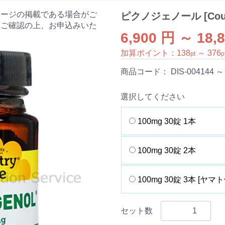
ケージの掲載である場合がご
ピクノジェノール [Count
をご確認の上、お申込みいた
6,900 円 ～ 18,
加算ポイント：
138
～
376
pt
p
商品コード：
DIS-004144 ～
選択してください
100mg 30錠 1本
100mg 30錠 2本
100mg 30錠 3本 [ヤマト
セット数