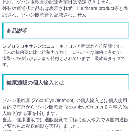
原則、ゾハン眼軟膏の配達希望日は指定できません。
外装や運送状に品名は表示されず、Helthcare product等と表
記され、ゾハン眼軟膏と記載されません。
商品説明
シプロフロキサシン
はニューキノロンと呼ばれる抗菌薬です。
旧来の抗菌薬に比べ抗菌力が強く、いろいろな細菌に有効で、
病巣への移行がよい事が特徴とされています。眼軟膏タイプで
す。
健康通販の個人輸入とは
ゾハン眼軟膏 (ZoxanEyeOintment) の個人輸入とは個人使用
目的で海外からゾハン眼軟膏 (ZoxanEyeOintment) を輸入(個
人輸入)する事を指します。
当店、健康通販では通販感覚で手軽に個人輸入でき国内通販
と変わらぬ配送納期を実現しました。