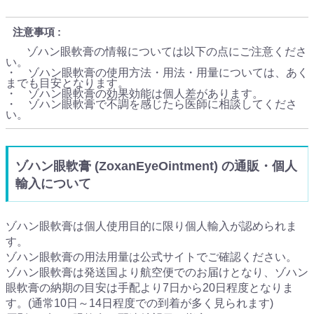
注意事項
ゾハン眼軟膏の情報については以下の点にご注意くださ
い。
・ ゾハン眼軟膏の使用方法・用法・用量については、あく
までも目安となります。
・ ゾハン眼軟膏の効果効能は個人差があります。
・ ゾハン眼軟膏で不調を感じたら医師に相談してくださ
い。
ゾハン眼軟膏 (ZoxanEyeOintment) の通販・個人
輸入について
ゾハン眼軟膏は個人使用目的に限り個人輸入が認められま
す。
ゾハン眼軟膏の用法用量は公式サイトでご確認ください。
ゾハン眼軟膏は発送国より航空便でのお届けとなり、ゾハン
眼軟膏の納期の目安は手配より7日から20日程度となりま
す。(通常10日～14日程度での到着が多く見られます)