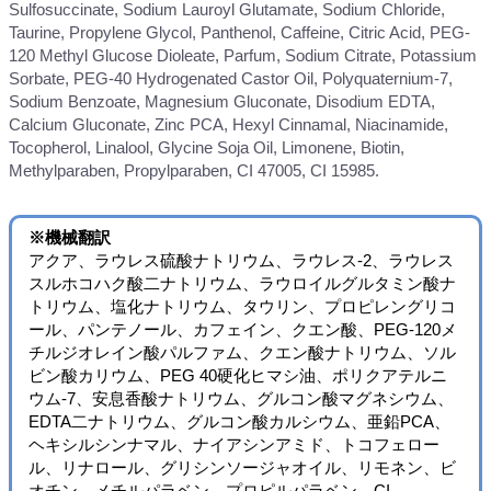
Sulfosuccinate, Sodium Lauroyl Glutamate, Sodium Chloride,
Taurine, Propylene Glycol, Panthenol, Caffeine, Citric Acid, PEG-
120 Methyl Glucose Dioleate, Parfum, Sodium Citrate, Potassium
Sorbate, PEG-40 Hydrogenated Castor Oil, Polyquaternium-7,
Sodium Benzoate, Magnesium Gluconate, Disodium EDTA,
Calcium Gluconate, Zinc PCA, Hexyl Cinnamal, Niacinamide,
Tocopherol, Linalool, Glycine Soja Oil, Limonene, Biotin,
Methylparaben, Propylparaben, CI 47005, CI 15985.
※機械翻訳
アクア、ラウレス硫酸ナトリウム、ラウレス-2、ラウレス
スルホコハク酸二ナトリウム、ラウロイルグルタミン酸ナ
トリウム、塩化ナトリウム、タウリン、プロピレングリコ
ール、パンテノール、カフェイン、クエン酸、PEG-120メ
チルジオレイン酸パルファム、クエン酸ナトリウム、ソル
ビン酸カリウム、PEG 40硬化ヒマシ油、ポリクアテルニ
ウム-7、安息香酸ナトリウム、グルコン酸マグネシウム、
EDTA二ナトリウム、グルコン酸カルシウム、亜鉛PCA、
ヘキシルシンナマル、ナイアシンアミド、トコフェロー
ル、リナロール、グリシンソージャオイル、リモネン、ビ
オチン、メチルパラベン、プロピルパラベン、CI