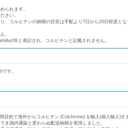
認められます。
ください。
、コルヒチンの納期の目安は手配より7日から20日程度となり
せん。
 product等と表記され、コルヒチンと記載されません。
剤です。
人使用目的で海外からコルヒチン (Colchicine) を輸入(個人輸入
入でき国内通販と変わらぬ配送納期を実現しました。