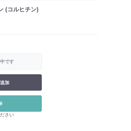
チン (コルヒチン)
中です
追加
渉
ださい