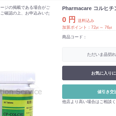
ケージの掲載である場合がご
Pharmacare コルヒ
をご確認の上、お申込みいた
0 円
送料込み
加算ポイント：
72
～
76
pt
pt
商品コード：
ただいま品切れ
お気に入りに
値引き交
他店より高い場合はご相談く