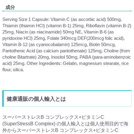
成分
Serving Size 1 Capsule: Vitamin C (as ascorbic acid) 500mg,
Thiamin (thiamin HCl) (vitamin B-1) 25mg, Riboflavin (vitamin B-2)
25mg, Niacin (as niacinamide) 50mg NE, Vitamin B-6 (as
pyridoxine HCl) 25mg, Folate 340mcg DEF(200mcg folic acid),
Vitamin B-12 (as cyanocobalamin) 125mcg, Biotin 50mcg,
Pantothenic Acid (as calcium pantothenate) 125mg, Choline (from
choline Bitartrate) 20mg, Inositol 50mg, PABA (para-aminobenzoic
acid) 25mg. Other Ingredients: Gelatin, magnesium stearate, rice
flour, silica.
健康通販の個人輸入とは
スーパーストレスB コンプレックス+ビタミンC
(SuperStressB Complex) の個人輸入とは個人使用目的で海
外からスーパーストレスB コンプレックス+ビタミンC