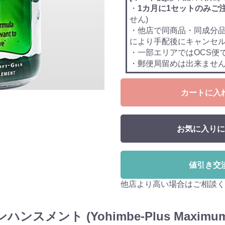
・
1カ月に1セットのみご
せん)
・他店で同商品・同成分
により手配後にキャンセ
・一部エリアではOCS便
・郵便局留めは出来ませ
カートに入
お気に入りに
値引き交
他店より高い場合はご相談く
ント (Yohimbe-Plus MaximumE