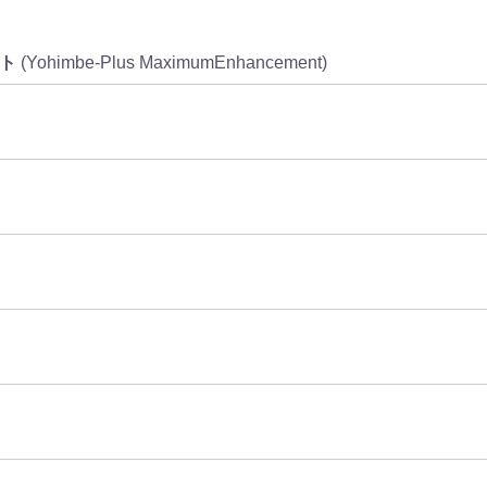
ト
(Yohimbe-Plus MaximumEnhancement)