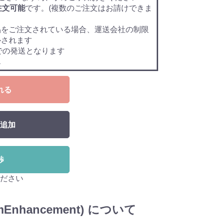
注文可能
です。(複数のご注文はお請けできま
品をご注文されている場合、運送会社の制限
ルされます
での発送となります
ん
れる
追加
渉
ださい
nhancement) について