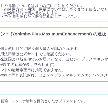
トの情報については以下の点にご注意ください。
ントの使用方法・用法・用量については、あくまでも目安とな
ントの効果効能は個人差があります。
ントで不調を感じたら医師に相談してください。
ohimbe-Plus MaximumEnhancement) 
は個人使用目的に限り個人輸入が認められます。
の用法用量は公式サイトでご確認ください。
発送国より航空便でのお届けとなり、ヨヒンベプラスマキシマ
日程度での到着が多く見られます)
メントの配達希望日は指定できません。
e product等と表記され、ヨヒンベプラスマキシマムエンハン
、精強、スタミナ増加を目的としたサプリメントです。