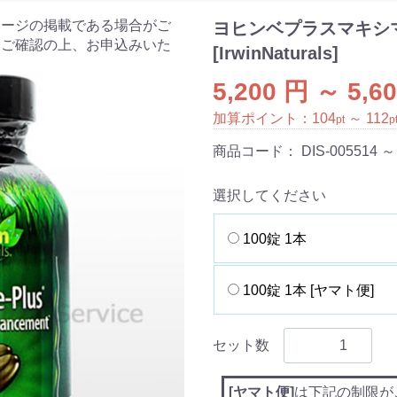
ケージの掲載である場合がご
ヨヒンベプラスマキシ
をご確認の上、お申込みいた
[IrwinNaturals]
5,200 円 ～ 5,6
加算ポイント：
104
～
112
pt
p
商品コード：
DIS-005514 ～
選択してください
100錠 1本
100錠 1本 [ヤマト便]
セット数
[ヤマト便]
は下記の制限が