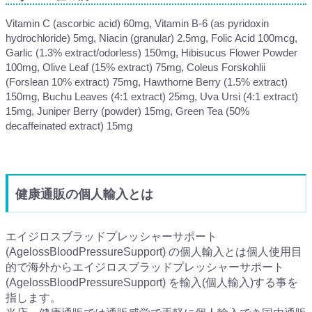
Vitamin C (ascorbic acid) 60mg, Vitamin B-6 (as pyridoxin
hydrochloride) 5mg, Niacin (granular) 2.5mg, Folic Acid 100mcg,
Garlic (1.3% extract/odorless) 150mg, Hibisucus Flower Powder
100mg, Olive Leaf (15% extract) 75mg, Coleus Forskohlii
(Forslean 10% extract) 75mg, Hawthorne Berry (1.5% extract)
150mg, Buchu Leaves (4:1 extract) 25mg, Uva Ursi (4:1 extract)
15mg, Juniper Berry (powder) 15mg, Green Tea (50%
decaffeinated extract) 15mg
健康通販の個人輸入とは
エイジロスブラッドプレッシャーサポート
(AgelossBloodPressureSupport) の個人輸入とは個人使用目
的で海外からエイジロスブラッドプレッシャーサポート
(AgelossBloodPressureSupport) を輸入(個人輸入)する事を
指します。