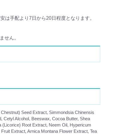
安は手配より7日から20日程度となります。
れません。
se Chestnut) Seed Extract, Simmondsia Chinensis
d, Cetyl Alcohol, Beeswax, Cocoa Butter, Shea
a (Licorice) Root Extract, Neem Oil, Hypericum
Fruit Extract, Arnica Montana Flower Extract, Tea