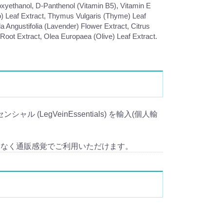
oxyethanol, D-Panthenol (Vitamin B5), Vitamin E
) Leaf Extract, Thymus Vulgaris (Thyme) Leaf
Angustifolia (Lavender) Flower Extract, Citrus
oot Extract, Olea Europaea (Olive) Leaf Extract.
 (LegVeinEssentials) を輸入(個人輸
となく通販感覚でご利用いただけます。