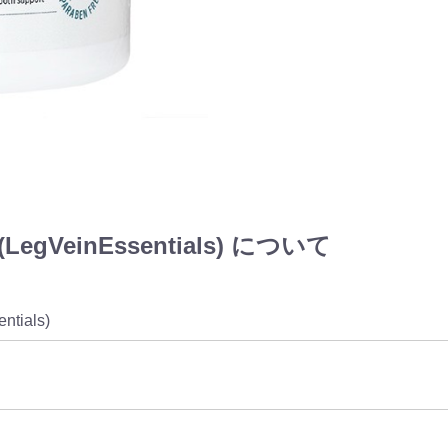
einEssentials) について
entials)