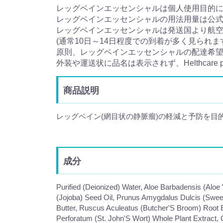
レッグベインエッセンシャルは個人使用目的
レッグベインエッセンシャルの用法用量は公
レッグベインエッセンシャルは発送国より航空
(通常10日～14日程度での到着が多く見られま
原則、レッグベインエッセンシャルの配達希
外装や運送状に品名は表示されず、Helthcar
商品説明
レッグベイン(網目状の静脈瘤)の軽減と予防を目
成分
Purified (Deionized) Water, Aloe Barbadensis (Alo
(Jojoba) Seed Oil, Prunus Amygdalus Dulcis (Sweet 
Butter, Ruscus Aculeatus (Butcher'S Broom) Root Ex
Perforatum (St. John'S Wort) Whole Plant Extract,