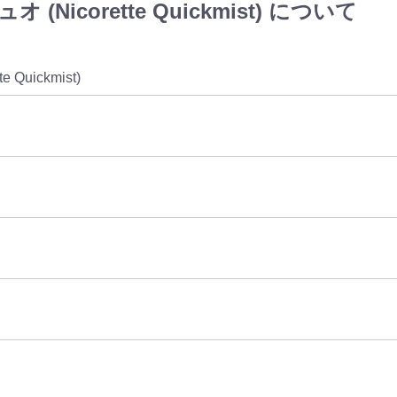
icorette Quickmist) について
te Quickmist)