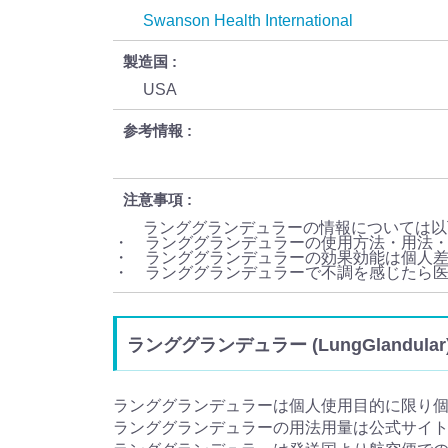
Swanson Health International
製造国
USA
参考情報
注意事項
ランググランデュラーの情報については以
・ ランググランデュラーの使用方法・用法
・ ランググランデュラーの効果効能は個人
・ ランググランデュラーで不調を感じたら
ランググランデュラー (LungGlandu
ランググランデュラーは個人使用目的に限り
ランググランデュラーの用法用量は公式サイ