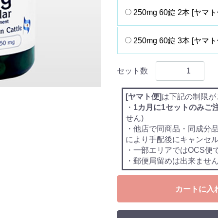
250mg 60錠 2本 [ヤマト
250mg 60錠 3本 [ヤマト
セット数
[ヤマト便]
は下記の制限が
・
1カ月に1セットのみご
せん)
・他店で同商品・同成分
により手配後にキャンセ
・一部エリアではOCS便
・郵便局留めは出来ませ
カートに入