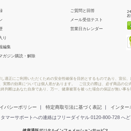
録
ご質問と回答
ン
メール受信テスト
歴
営業日カレンダー
入り
報編集
マガジン購読・解除
解し適正にご利用いただくための安全性確保を目的とするものであり、宣伝、
り、実際の効果については個人差があります。 ご注文の際は、必ず商品の公
最終判断はあなた自身であり、万一、健康被害を被った場合の保証が無い事を
イバシーポリシー
特定商取引法に基づく表記
インター
タマーサポートへの連絡はフリーダイヤル 0120-800-728 へ
健康通販デジタルインフォメーションサービス