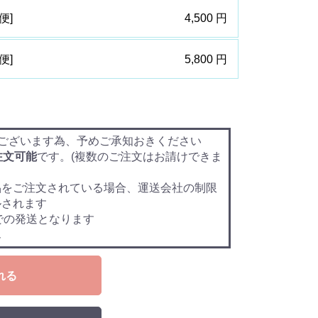
便]
4,500 円
便]
5,800 円
ございます為、予めご承知おきください
注文可能
です。(複数のご注文はお請けできま
品をご注文されている場合、運送会社の制限
ルされます
での発送となります
ん
れる