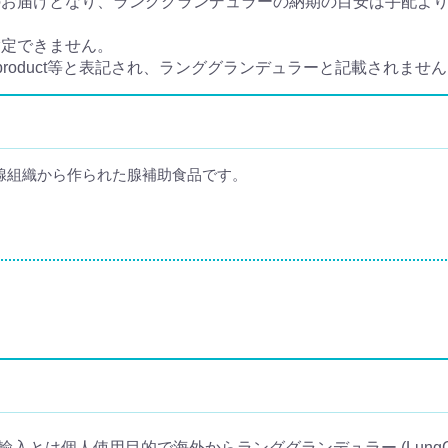
届けとなり、ランググランデュラーの納期の目安は手配より7日
指定できません。
e product等と表記され、ランググランデュラーと記載されませ
腺組織から作られた腺補助食品です。
の個人輸入とは個人使用目的で海外からランググランデュラー (LungGl