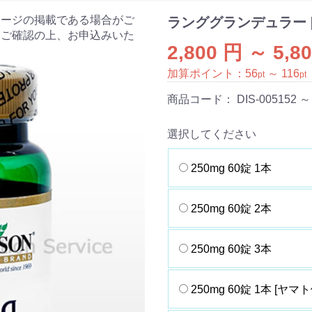
ケージの掲載である場合がご
ランググランデュラー [S
をご確認の上、お申込みいた
2,800 円 ～ 5,8
加算ポイント：
56
～
116
pt
pt
商品コード：
DIS-005152 ～
選択してください
250mg 60錠 1本
250mg 60錠 2本
250mg 60錠 3本
250mg 60錠 1本 [ヤマト