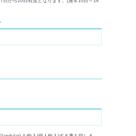
から20日程度となります。(通常10日～14
ん。
andular) を輸入(個人輸入)する事を指しま