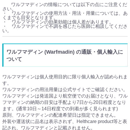
ワルフマディンの情報については以下の点にご注意くだ
さい。
・ ワルフマディンの使用方法・用法・用量については、あ
くまでも目安となります。
・ ワルフマディンの効果効能は個人差があります。
・ ワルフマディンで不調を感じたら医師に相談してくださ
い。
ワルフマディン (Warfmadin) の通販・個人輸入に
ついて
ワルフマディンは個人使用目的に限り個人輸入が認められま
す。
ワルフマディンの用法用量は公式サイトでご確認ください。
ワルフマディンは発送国より航空便でのお届けとなり、ワル
フマディンの納期の目安は手配より7日から20日程度となり
ます。(通常10日～14日程度での到着が多く見られます)
原則、ワルフマディンの配達希望日は指定できません。
外装や運送状に品名は表示されず、Helthcare product等と表
記され、ワルフマディンと記載されません。