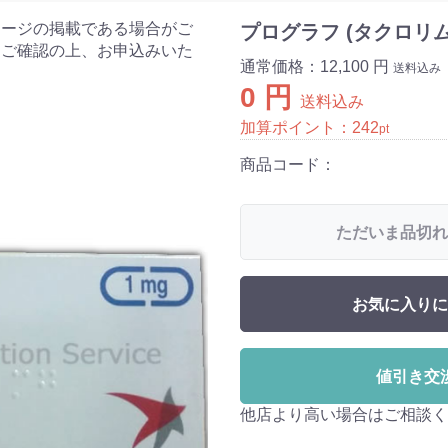
ケージの掲載である場合がご
プログラフ (タクロリム
をご確認の上、お申込みいた
通常価格：
12,100 円
送料込み
0 円
送料込み
加算ポイント：
242
pt
商品コード：
ただいま品切れ
お気に入りに
値引き交
他店より高い場合はご相談く