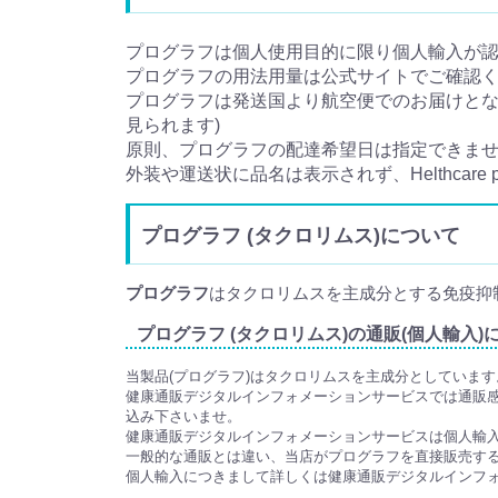
プログラフは個人使用目的に限り個人輸入が
プログラフの用法用量は公式サイトでご確認
プログラフは発送国より航空便でのお届けとなり
見られます)
原則、プログラフの配達希望日は指定できま
外装や運送状に品名は表示されず、Helthcare
プログラフ (タクロリムス)について
プログラフ
はタクロリムスを主成分とする免疫抑
プログラフ (タクロリムス)の通販(個人輸入)
当製品(プログラフ)はタクロリムスを主成分としていま
健康通販デジタルインフォメーションサービスでは通販
込み下さいませ。
健康通販デジタルインフォメーションサービスは個人輸
一般的な通販とは違い、当店がプログラフを直接販売す
個人輸入につきまして詳しくは健康通販デジタルインフ