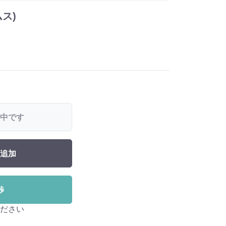
ス)
中です
追加
渉
ださい