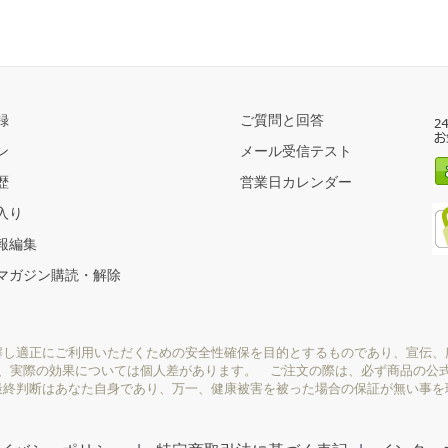
録
ご質問と回答
ン
メール受信テスト
歴
営業日カレンダー
入り
報編集
マガジン購読・解除
解し適正にご利用いただくための安全性確保を目的とするものであり、宣伝、
り、実際の効果については個人差があります。 ご注文の際は、必ず商品の公
最終判断はあなた自身であり、万一、健康被害を被った場合の保証が無い事を