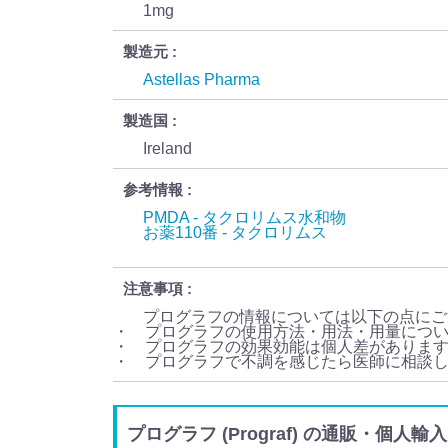
1mg
製造元
Astellas Pharma
製造国
Ireland
参考情報
PMDA - タクロリムス水和物
お薬110番 - タクロリムス
注意事項
プログラフの情報については以下の点にご
・ プログラフの使用方法・用法・用量につ
・ プログラフの効果効能は個人差がありま
・ プログラフで不調を感じたら医師に相談
プログラフ (Prograf) の通販・個人