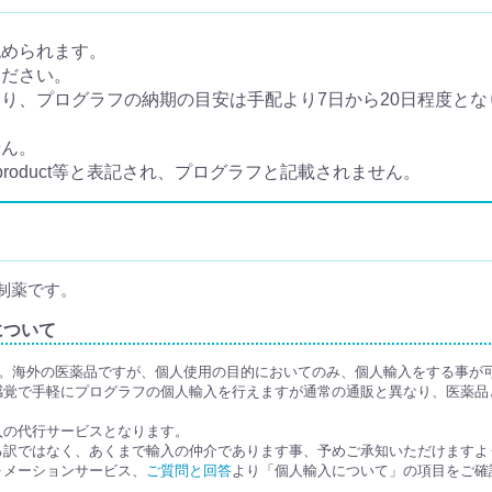
認められます。
ください。
、プログラフの納期の目安は手配より7日から20日程度となり
せん。
 product等と表記され、プログラフと記載されません。
制薬です。
について
す。海外の医薬品ですが、個人使用の目的においてのみ、個人輸入をする事が
感覚で手軽にプログラフの個人輸入を行えますが通常の通販と異なり、医薬品
入の代行サービスとなります。
る訳ではなく、あくまで輸入の仲介であります事、予めご承知いただけますよ
ォメーションサービス、
ご質問と回答
より「個人輸入について」の項目をご確