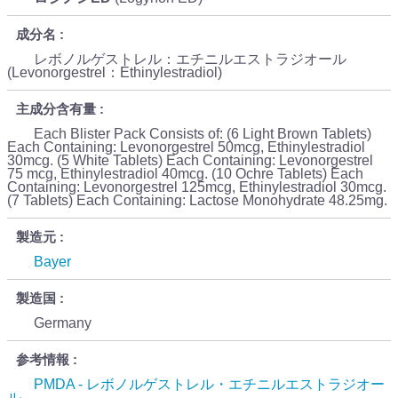
成分名
レボノルゲストレル：エチニルエストラジオール
(Levonorgestrel：Ethinylestradiol)
主成分含有量
Each Blister Pack Consists of: (6 Light Brown Tablets)
Each Containing: Levonorgestrel 50mcg, Ethinylestradiol
30mcg. (5 White Tablets) Each Containing: Levonorgestrel
75 mcg, Ethinylestradiol 40mcg. (10 Ochre Tablets) Each
Containing: Levonorgestrel 125mcg, Ethinylestradiol 30mcg.
(7 Tablets) Each Containing: Lactose Monohydrate 48.25mg.
製造元
Bayer
製造国
Germany
参考情報
PMDA - レボノルゲストレル・エチニルエストラジオー
ル