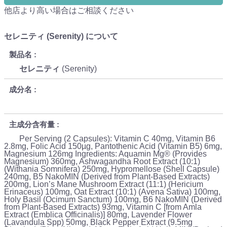
他店より高い場合はご相談ください
セレニティ (Serenity) について
製品名
セレニティ
(Serenity)
成分名
主成分含有量
Per Serving (2 Capsules): Vitamin C 40mg, Vitamin B6
2.8mg, Folic Acid 150µg, Pantothenic Acid (Vitamin B5) 6mg,
Magnesium 126mg Ingredients: Aquamin Mg® (Provides
Magnesium) 360mg, Ashwagandha Root Extract (10:1)
(Withania Somnifera) 250mg, Hypromellose (Shell Capsule)
240mg, B5 NakoMIN (Derived from Plant-Based Extracts)
200mg, Lion’s Mane Mushroom Extract (11:1) (Hericium
Erinaceus) 100mg, Oat Extract (10:1) (Avena Sativa) 100mg,
Holy Basil (Ocimum Sanctum) 100mg, B6 NakoMIN (Derived
from Plant-Based Extracts) 93mg, Vitamin C [from Amla
Extract (Emblica Officinalis)] 80mg, Lavender Flower
(Lavandula Spp) 50mg, Black Pepper Extract (9.5mg