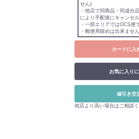
せん)
・他店で同商品・同成分
により手配後にキャンセ
・一部エリアではOCS便
・郵便局留めは出来ませ
カートに入
お気に入りに
値引き交
他店より高い場合はご相談く