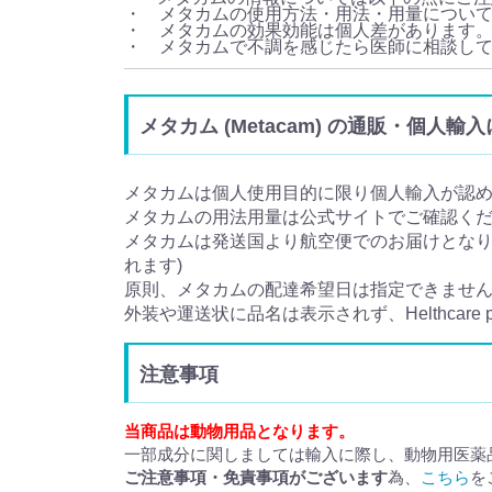
・ メタカムの使用方法・用法・用量につい
・ メタカムの効果効能は個人差があります
・ メタカムで不調を感じたら医師に相談し
メタカム (Metacam) の通販・個人輸
メタカムは個人使用目的に限り個人輸入が認
メタカムの用法用量は公式サイトでご確認く
メタカムは発送国より航空便でのお届けとなり、
れます)
原則、メタカムの配達希望日は指定できませ
外装や運送状に品名は表示されず、Helthcare
注意事項
当商品は動物用品となります。
一部成分に関しましては輸入に際し、動物用医薬
ご注意事項・免責事項がございます
為、
こちら
を