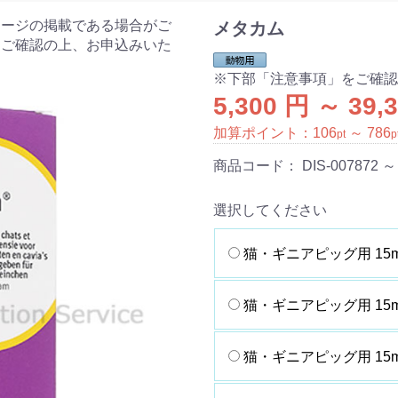
ケージの掲載である場合がご
メタカム
をご確認の上、お申込みいた
※下部「注意事項」をご確
5,300 円 ～ 39,
加算ポイント：
106
～
786
pt
p
商品コード：
DIS-007872 ～
選択してください
猫・ギニアピッグ用 15m
猫・ギニアピッグ用 15m
猫・ギニアピッグ用 15m