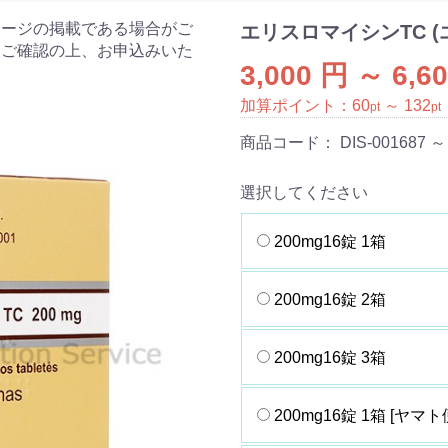
ケージの掲載である場合がご
エリスロマイシンTC 
をご確認の上、お申込みいた
3,000 円 ～ 6,6
加算ポイント：
60
～
132
pt
pt
商品コード：
DIS-001687 ～
選択してください
200mg16錠 1箱
200mg16錠 2箱
200mg16錠 3箱
200mg16錠 1箱 [ヤマト