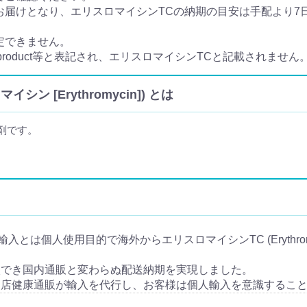
届けとなり、エリスロマイシンTCの納期の目安は手配より7日か
定できません。
 product等と表記され、エリスロマイシンTCと記載されません
イシン [Erythromycin]) とは
剤です。
 の個人輸入とは個人使用目的で海外からエリスロマイシンTC (Erythr
入でき国内通販と変わらぬ配送納期を実現しました。
当店健康通販が輸入を代行し、お客様は個人輸入を意識するこ