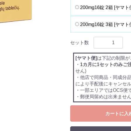
200mg16錠 2箱 [ヤマト
200mg16錠 3箱 [ヤマト
セット数
[ヤマト便]
は下記の制限が
・
1カ月に1セットのみご
せん)
・他店で同商品・同成分
により手配後にキャンセ
・一部エリアではOCS便
・郵便局留めは出来ませ
カートに入