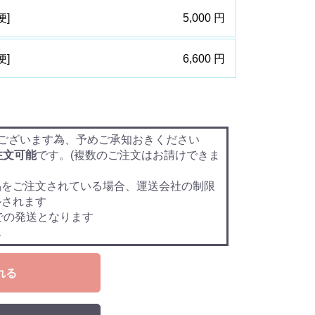
便]
5,000 円
便]
6,600 円
ございます為、予めご承知おきください
注文可能
です。(複数のご注文はお請けできま
品をご注文されている場合、運送会社の制限
ルされます
での発送となります
ん
れる