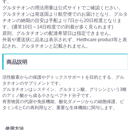
す。
グルタチオンの用法用量は公式サイトでご確認ください。
グルタチオンは発送国より航空便でのお届けとなり、グルタ
チオンの納期の目安は手配より7日から20日程度となりま
す。(通常10日～14日程度での到着が多く見られます)
原則、グルタチオンの配達希望日は指定できません。
外装や運送状に品名は表示されず、Helthcare product等と表
記され、グルタチオンと記載されません。
商品説明
活性酸素からの保護やデトックスサポートを目的とする、グル
タチオンのサプリメントです。
グルタチオンはシステイン、グルタミン酸、グリシンという3種
のアミノ酸から成る小さなペプチド分子です。
有害物質の代謝や免疫機能、酸化ダメージからの細胞保護、ビ
タミンEとCの再利用など、重要な生体機能に関与します。
使用方法