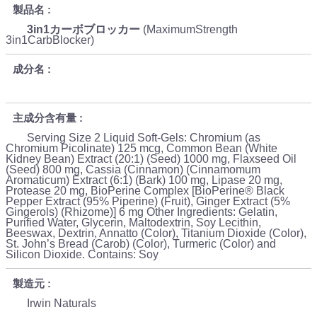
製品名
3in1カーボブロッカー
(MaximumStrength
3in1CarbBlocker)
成分名
主成分含有量
Serving Size 2 Liquid Soft-Gels: Chromium (as
Chromium Picolinate) 125 mcg, Common Bean (White
Kidney Bean) Extract (20:1) (Seed) 1000 mg, Flaxseed Oil
(Seed) 800 mg, Cassia (Cinnamon) (Cinnamomum
Aromaticum) Extract (6:1) (Bark) 100 mg, Lipase 20 mg,
Protease 20 mg, BioPerine Complex [BioPerine® Black
Pepper Extract (95% Piperine) (Fruit), Ginger Extract (5%
Gingerols) (Rhizome)] 6 mg Other Ingredients: Gelatin,
Purified Water, Glycerin, Maltodextrin, Soy Lecithin,
Beeswax, Dextrin, Annatto (Color), Titanium Dioxide (Color),
St. John’s Bread (Carob) (Color), Turmeric (Color) and
Silicon Dioxide. Contains: Soy
製造元
Irwin Naturals