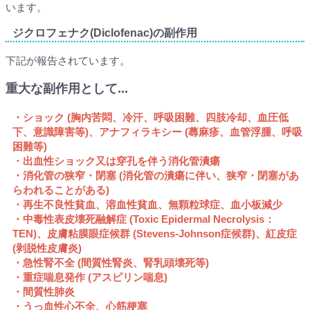
います。
ジクロフェナク(Diclofenac)の副作用
下記が報告されています。
重大な副作用として...
・ショック (胸内苦悶、冷汗、呼吸困難、四肢冷却、血圧低
下、意識障害等)、アナフィラキシー (蕁麻疹、血管浮腫、呼吸
困難等)
・出血性ショック又は穿孔を伴う消化管潰瘍
・消化管の狭窄・閉塞 (消化管の潰瘍に伴い、狭窄・閉塞があ
らわれることがある)
・再生不良性貧血、溶血性貧血、無顆粒球症、血小板減少
・中毒性表皮壊死融解症 (Toxic Epidermal Necrolysis：
TEN)、皮膚粘膜眼症候群 (Stevens-Johnson症候群)、紅皮症
(剥脱性皮膚炎)
・急性腎不全 (間質性腎炎、腎乳頭壊死等)
・重症喘息発作 (アスピリン喘息)
・間質性肺炎
・うっ血性心不全、心筋梗塞