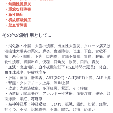
・無菌性髄膜炎
・重篤な肝障害
・急性脳症
・横紋筋融解症
・脳血管障害
その他の副作用として...
・消化器：小腸・大腸の潰瘍、出血性大腸炎、クローン病又は
潰瘍性大腸炎の悪化、膵炎、食道障害、吐血、下血、食欲不
振、悪心・嘔吐、下痢、口内炎、胃部不快感、胃痛、腹痛、消
化性潰瘍、胃腸出血、便秘、口角炎、軟便、口渇、胃炎
・血液：出血傾向、血小板機能低下 (出血時間の延長)、貧血、
白血球減少、好酸球増多
・肝臓：黄疸、肝障害、AST(GOT)・ALT(GPT)上昇、ALP上昇
・腎臓：クレアチニン上昇、BUN上昇
・皮膚：光線過敏症、多形紅斑、紫斑、そう痒症
・過敏症：喘息発作、アレルギー性紫斑、血管浮腫、発疹、顔
面浮腫、潮紅、蕁麻疹
・精神神経系：神経過敏、しびれ、振戦、錯乱、幻覚、痙攣、
抑うつ、不安、記憶障害、不眠、眠気、頭痛、めまい