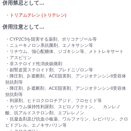
併用禁忌として…
・トリアムテレン (トリテレン)
併用注意として…
・CYP2C9を阻害する薬剤、ボリコナゾール等
・ニューキノロン系抗菌剤、エノキサシン等
・リチウム、強心配糖体、ジゴキシン等、メトトレキサート
・アスピリン
・非ステロイド性消炎鎮痛剤
・副腎皮質ステロイド剤、プレドニゾロン等
・降圧剤、β-遮断剤、ACE阻害剤、アンジオテンシンII受容体
拮抗剤等
・降圧剤、β-遮断剤、ACE阻害剤、アンジオテンシンII受容体
拮抗剤等
・利尿剤、ヒドロクロロチアジド、フロセミド等
・カリウム保持性利尿剤、スピロノラクトン、 カンレノ
酸、抗アルドステロン剤、エプレレノン
・抗凝血剤及び抗血小板薬、ワルファリン、レビパリン、クロ
ピドグレル、エノキサパリン等