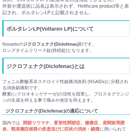
外装や運送状に品名は表示されず、Helthcare product等と表
記され、ボルタレンLPと記載されません。
ボルタレンLP(Voltaren LP)について
Novartisの
ジクロフェナク(Diclofenac)
剤です。
ロングタイムリリース錠(持続錠)となります。
ジクロフェナク(Diclofenac)とは
フェニル酢酸系非ステロイド性鎮痛消炎剤 (NSAIDs)に分類され
る消炎鎮痛剤です。
酵素(シクロオキシゲナーゼ)の活性を阻害し、プロスタグランジ
ンの生成を抑える事で痛みや炎症を抑えます。
ジクロフェナク(Diclofenac)の適応について
国内では
関節リウマチ、変形性関節症、腰痛症、肩関節周囲
炎、頸肩腕症候群の疾患並びに症状の消炎・鎮痛
に用いられて