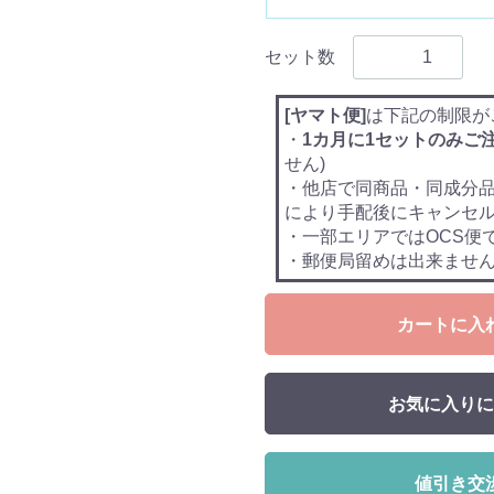
セット数
[ヤマト便]
は下記の制限が
・
1カ月に1セットのみご
せん)
・他店で同商品・同成分
により手配後にキャンセ
・一部エリアではOCS便
・郵便局留めは出来ませ
カートに入
お気に入りに
値引き交