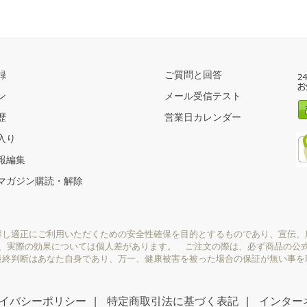
録
ご質問と回答
ン
メール受信テスト
歴
営業日カレンダー
入り
報編集
マガジン購読・解除
解し適正にご利用いただくための安全性確保を目的とするものであり、宣伝、
り、実際の効果については個人差があります。 ご注文の際は、必ず商品の公
最終判断はあなた自身であり、万一、健康被害を被った場合の保証が無い事を
イバシーポリシー
特定商取引法に基づく表記
インター