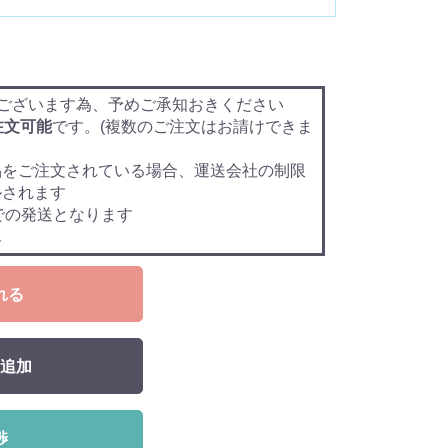
ございます為、予めご承知おきください
注文可能
です。(複数のご注文はお請けできま
品をご注文されている場合、運送会社の制限
ルされます
での発送となります
ん
れる
追加
渉