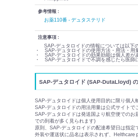
参考情報
お薬110番 - デュタステリド
注意事項
SAP-デュタロイドの情報については以下
・ SAP-デュタロイドの使用方法・用法・
・ SAP-デュタロイドの効果効能は個人差が
・ SAP-デュタロイドで不調を感じたら医
SAP-デュタロイド (SAP-DutaLloy
SAP-デュタロイドは個人使用目的に限り個人
SAP-デュタロイドの用法用量は公式サイトで
SAP-デュタロイドは発送国より航空便でのお届
での到着が多く見られます)
原則、SAP-デュタロイドの配達希望日は指定
外装や運送状に品名は表示されず、Helthcare