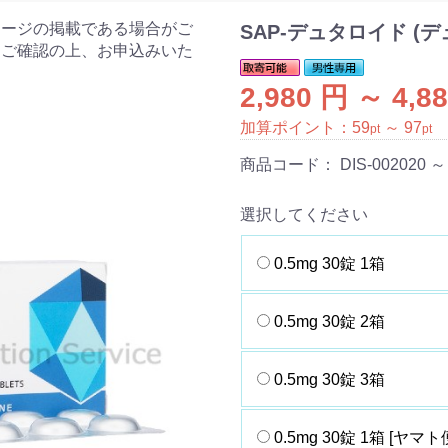
ケージの掲載である場合がご
SAP-デュタロイド (
をご確認の上、お申込みいた
2,980 円 ～ 4,8
加算ポイント：
59
～
97
pt
pt
商品コード：
DIS-002020 ～
選択してください
0.5mg 30錠 1箱
0.5mg 30錠 2箱
0.5mg 30錠 3箱
0.5mg 30錠 1箱 [ヤマト