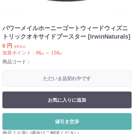
パワーメイルホーニーゴートウィードウィズニ
トリックオキサイドブースター [IrwinNaturals]
0 円
送料込み
加算ポイント：
96
～
158
pt
pt
商品コード：
ただいま品切れ中です
お気に入りに追加
値引き交渉
他店より高い場合はご相談ください