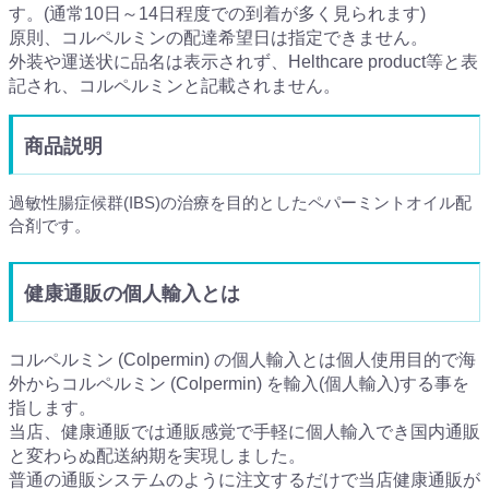
す。(通常10日～14日程度での到着が多く見られます)
原則、コルペルミンの配達希望日は指定できません。
外装や運送状に品名は表示されず、Helthcare product等と表
記され、コルペルミンと記載されません。
商品説明
過敏性腸症候群(IBS)の治療を目的としたペパーミントオイル配
合剤です。
健康通販の個人輸入とは
コルペルミン (Colpermin) の個人輸入とは個人使用目的で海
外からコルペルミン (Colpermin) を輸入(個人輸入)する事を
指します。
当店、健康通販では通販感覚で手軽に個人輸入でき国内通販
と変わらぬ配送納期を実現しました。
普通の通販システムのように注文するだけで当店健康通販が