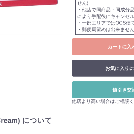
せん)
・他店で同商品・同成分
により手配後にキャンセ
・一部エリアではOCS便
・郵便局留めは出来ませ
カートに入
お気に入りに
値引き交
他店より高い場合はご相談く
Cream) について