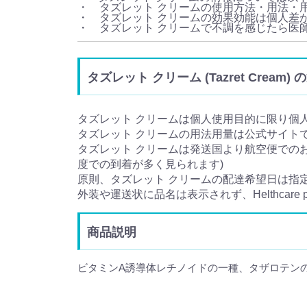
・ タズレット クリームの使用方法・用法・
・ タズレット クリームの効果効能は個人差
・ タズレット クリームで不調を感じたら医
タズレット クリーム (Tazret Crea
タズレット クリームは個人使用目的に限り個
タズレット クリームの用法用量は公式サイト
タズレット クリームは発送国より航空便でのお
度での到着が多く見られます)
原則、タズレット クリームの配達希望日は指
外装や運送状に品名は表示されず、Helthcare
商品説明
ビタミンA誘導体レチノイドの一種、タザロテン