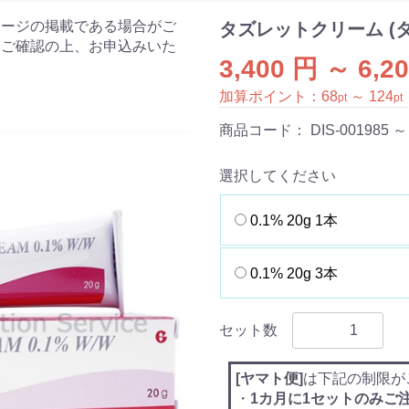
ケージの掲載である場合がご
タズレットクリーム (
をご確認の上、お申込みいた
3,400 円 ～ 6,2
加算ポイント：
68
～
124
pt
pt
商品コード：
DIS-001985 ～
選択してください
0.1% 20g 1本
0.1% 20g 3本
セット数
[ヤマト便]
は下記の制限が
・
1カ月に1セットのみご