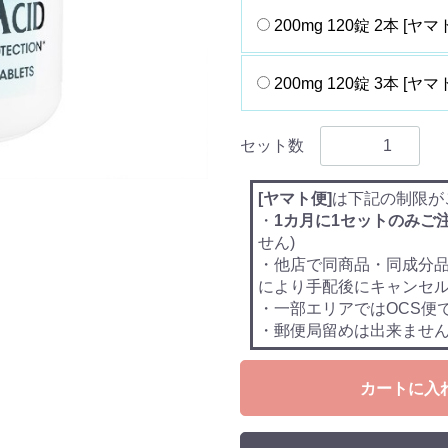
200mg 120錠 2本 [ヤマ
200mg 120錠 3本 [ヤマ
セット数
[ヤマト便]
は下記の制限が
・
1カ月に1セットのみご
せん)
・他店で同商品・同成分
により手配後にキャンセ
・一部エリアではOCS便
・郵便局留めは出来ませ
カートに入