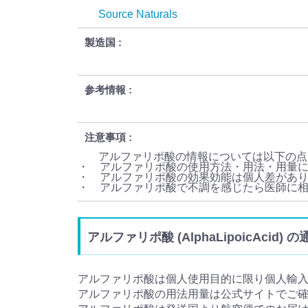
Source Naturals
製造国
参考情報
注意事項
アルファリポ酸の情報については以下の点
・ アルファリポ酸の使用方法・用法・用量
・ アルファリポ酸の効果効能は個人差があ
・ アルファリポ酸で不調を感じたら医師に
アルファリポ酸 (AlphaLipoicAcid
アルファリポ酸は個人使用目的に限り個人輸
アルファリポ酸の用法用量は公式サイトでご