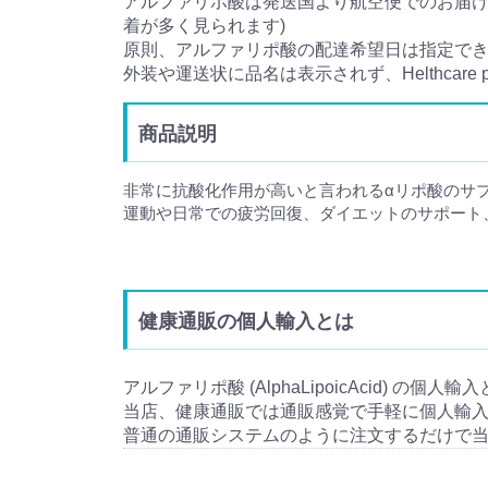
アルファリポ酸は発送国より航空便でのお届けと
着が多く見られます)
原則、アルファリポ酸の配達希望日は指定で
外装や運送状に品名は表示されず、Helthcare
商品説明
非常に抗酸化作用が高いと言われるαリポ酸のサ
運動や日常での疲労回復、ダイエットのサポート
健康通販の個人輸入とは
アルファリポ酸 (AlphaLipoicAcid) の個
当店、健康通販では通販感覚で手軽に個人輸
普通の通販システムのように注文するだけで