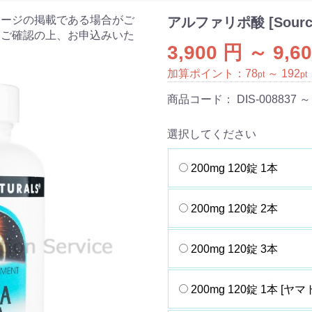
ケージの掲載である場合がご
アルファリポ酸 [SourceN
をご確認の上、お申込みいた
3,900 円 ～ 9,6
加算ポイント：
78
～
192
pt
pt
商品コード：
DIS-008837 ～
選択してください
200mg 120錠 1本
200mg 120錠 2本
200mg 120錠 3本
200mg 120錠 1本 [ヤマ