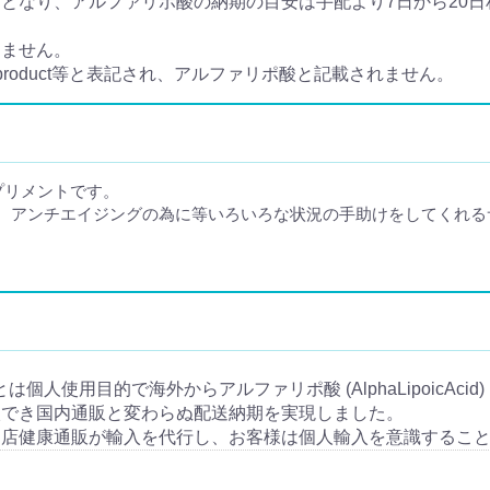
なり、アルファリポ酸の納期の目安は手配より7日から20日程
きません。
 product等と表記され、アルファリポ酸と記載されません。
プリメントです。
、アンチエイジングの為に等いろいろな状況の手助けをしてくれる
人輸入とは個人使用目的で海外からアルファリポ酸 (AlphaLipoicA
入でき国内通販と変わらぬ配送納期を実現しました。
当店健康通販が輸入を代行し、お客様は個人輸入を意識するこ