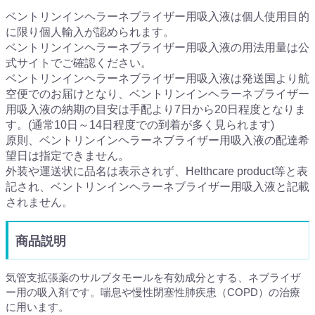
ベントリンインヘラーネブライザー用吸入液は個人使用目的
に限り個人輸入が認められます。
ベントリンインヘラーネブライザー用吸入液の用法用量は公
式サイトでご確認ください。
ベントリンインヘラーネブライザー用吸入液は発送国より航
空便でのお届けとなり、ベントリンインヘラーネブライザー
用吸入液の納期の目安は手配より7日から20日程度となりま
す。(通常10日～14日程度での到着が多く見られます)
原則、ベントリンインヘラーネブライザー用吸入液の配達希
望日は指定できません。
外装や運送状に品名は表示されず、Helthcare product等と表
記され、ベントリンインヘラーネブライザー用吸入液と記載
されません。
商品説明
気管支拡張薬のサルブタモールを有効成分とする、ネブライザ
ー用の吸入剤です。喘息や慢性閉塞性肺疾患（COPD）の治療
に用います。