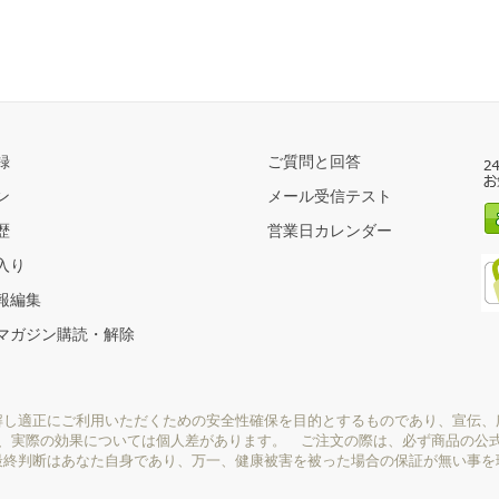
録
ご質問と回答
ン
メール受信テスト
歴
営業日カレンダー
入り
報編集
マガジン購読・解除
解し適正にご利用いただくための安全性確保を目的とするものであり、宣伝、
り、実際の効果については個人差があります。 ご注文の際は、必ず商品の公
最終判断はあなた自身であり、万一、健康被害を被った場合の保証が無い事を