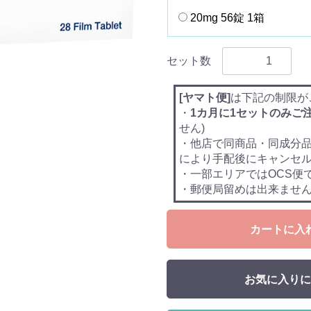
20mg 56錠 1箱
セット数
[ヤマト便]
は下記の制限が
・
1カ月に1セットのみご
せん)
・他店で同商品・同成分
により手配後にキャンセ
・一部エリアではOCS便
・郵便局留めは出来ませ
カートに入
お気に入りに