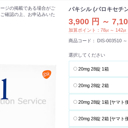
ケージの掲載である場合がご
パキシル (パロキセチン
をご確認の上、お申込みいた
3,900 円 ～ 7,1
加算ポイント：
78
～
142
pt
pt
商品コード：
DIS-003510 ～
選択してください
20mg 28錠 1箱
20mg 28錠 2箱
20mg 28錠 1箱 [ヤマト便
20mg 28錠 2箱 [ヤマト便