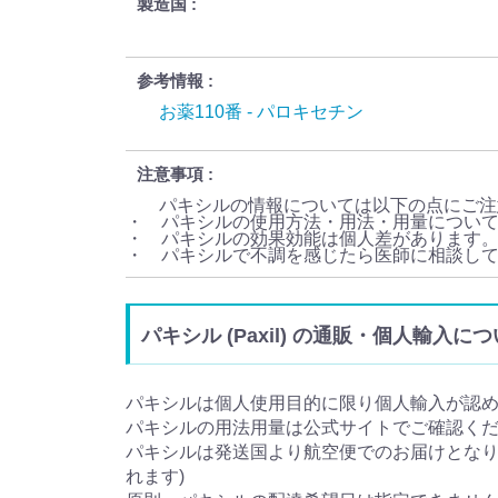
製造国
参考情報
お薬110番 - パロキセチン
注意事項
パキシルの情報については以下の点にご注
・ パキシルの使用方法・用法・用量につい
・ パキシルの効果効能は個人差があります
・ パキシルで不調を感じたら医師に相談し
パキシル (Paxil) の通販・個人輸入に
パキシルは個人使用目的に限り個人輸入が認
パキシルの用法用量は公式サイトでご確認く
パキシルは発送国より航空便でのお届けとなり、
れます)