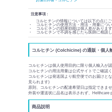
注意事項
コルヒチンの情報については以下の点にご
・ コルヒチンの使用方法・用法・用量につ
・ コルヒチンの効果効能は個人差がありま
・ コルヒチンで不調を感じたら医師に相談
コルヒチン (Colchicine) の通販・
コルヒチンは個人使用目的に限り個人輸入が
コルヒチンの用法用量は公式サイトでご確認
コルヒチンは発送国より航空便でのお届けとなり
見られます)
原則、コルヒチンの配達希望日は指定できま
外装や運送状に品名は表示されず、Helthcare
商品説明