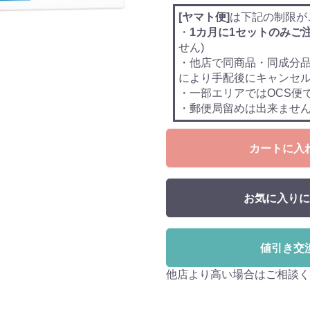
[ヤマト便]
は下記の制限が
・
1カ月に1セットのみご
せん)
・他店で同商品・同成分
により手配後にキャンセ
・一部エリアではOCS便
・郵便局留めは出来ませ
カートに入
お気に入りに
値引き交
他店より高い場合はご相談く