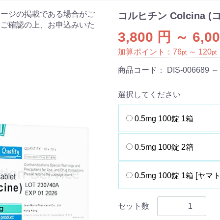
ケージの掲載である場合がご
コルヒチン Colcina 
をご確認の上、お申込みいた
3,800 円 ～ 6,0
加算ポイント：
76
～
120
pt
pt
商品コード：
DIS-006689 ～
選択してください
0.5mg 100錠 1箱
0.5mg 100錠 2箱
0.5mg 100錠 1箱 [ヤマ
セット数