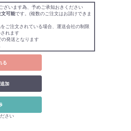
ございます為、予めご承知おきください
注文可能
です。(複数のご注文はお請けできま
品をご注文されている場合、運送会社の制限
ルされます
での発送となります
ん
れる
追加
渉
ださい