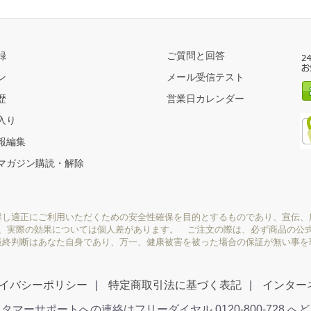
録
ご質問と回答
ン
メール受信テスト
歴
営業日カレンダー
入り
報編集
マガジン購読・解除
解し適正にご利用いただくための安全性確保を目的とするものであり、宣伝、
り、実際の効果については個人差があります。 ご注文の際は、必ず商品の公
最終判断はあなた自身であり、万一、健康被害を被った場合の保証が無い事を
イバシーポリシー
特定商取引法に基づく表記
インター
タマーサポートへの連絡はフリーダイヤル 0120-800-728 へ