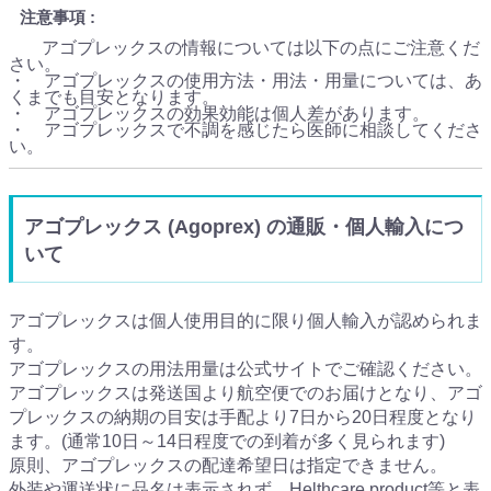
注意事項
アゴプレックスの情報については以下の点にご注意くだ
さい。
・ アゴプレックスの使用方法・用法・用量については、あ
くまでも目安となります。
・ アゴプレックスの効果効能は個人差があります。
・ アゴプレックスで不調を感じたら医師に相談してくださ
い。
アゴプレックス (Agoprex) の通販・個人輸入につ
いて
アゴプレックスは個人使用目的に限り個人輸入が認められま
す。
アゴプレックスの用法用量は公式サイトでご確認ください。
アゴプレックスは発送国より航空便でのお届けとなり、アゴ
プレックスの納期の目安は手配より7日から20日程度となり
ます。(通常10日～14日程度での到着が多く見られます)
原則、アゴプレックスの配達希望日は指定できません。
外装や運送状に品名は表示されず、Helthcare product等と表