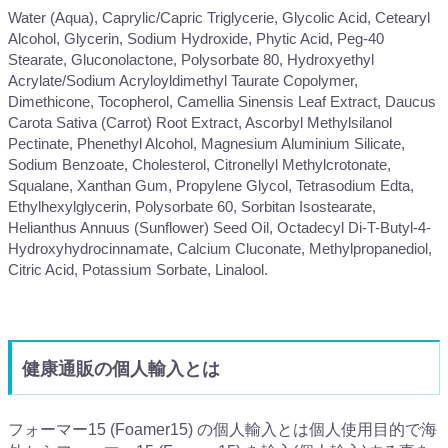
Water (Aqua), Caprylic/Capric Triglycerie, Glycolic Acid, Cetearyl
Alcohol, Glycerin, Sodium Hydroxide, Phytic Acid, Peg-40
Stearate, Gluconolactone, Polysorbate 80, Hydroxyethyl
Acrylate/Sodium Acryloyldimethyl Taurate Copolymer,
Dimethicone, Tocopherol, Camellia Sinensis Leaf Extract, Daucus
Carota Sativa (Carrot) Root Extract, Ascorbyl Methylsilanol
Pectinate, Phenethyl Alcohol, Magnesium Aluminium Silicate,
Sodium Benzoate, Cholesterol, Citronellyl Methylcrotonate,
Squalane, Xanthan Gum, Propylene Glycol, Tetrasodium Edta,
Ethylhexylglycerin, Polysorbate 60, Sorbitan Isostearate,
Helianthus Annuus (Sunflower) Seed Oil, Octadecyl Di-T-Butyl-4-
Hydroxyhydrocinnamate, Calcium Cluconate, Methylpropanediol,
Citric Acid, Potassium Sorbate, Linalool.
健康通販の個人輸入とは
フォーマー15 (Foamer15) の個人輸入とは個人使用目的で海