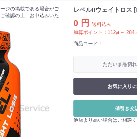
ケージの掲載である場合がご
レベルIIウェイトロス [Fo
をご確認の上、お申込みいた
0 円
送料込み
加算ポイント：
112
～
284
pt
p
商品コード：
ただいま品切れ
お気に入りに
値引き交
他店より高い場合はご相談く