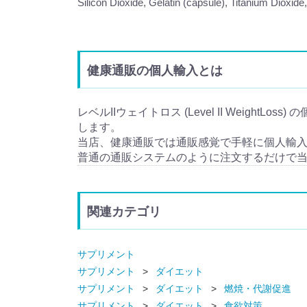
Silicon Dioxide, Gelatin (capsule), Titanium Diox
健康通販の個人輸入とは
レベルIIウェイトロス (Level II WeightLo
します。
当店、健康通販では通販感覚で手軽に個人輸
普通の通販システムのように注文するだけで
関連カテゴリ
サプリメント
サプリメント
ダイエット
サプリメント
ダイエット
燃焼・代謝促進
サプリメント
ダイエット
食欲対策