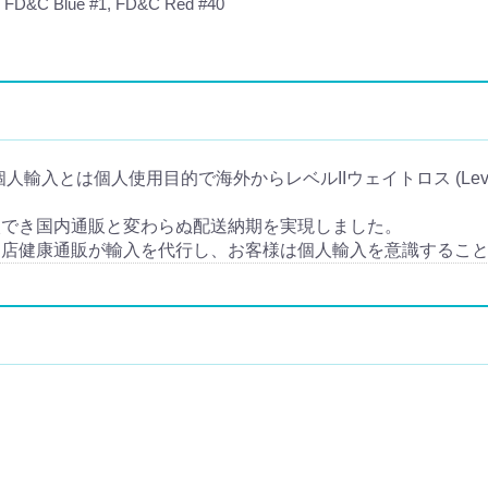
ide, FD&C Blue #1, FD&C Red #40
ss) の個人輸入とは個人使用目的で海外からレベルIIウェイトロス (Level
入でき国内通販と変わらぬ配送納期を実現しました。
当店健康通販が輸入を代行し、お客様は個人輸入を意識するこ