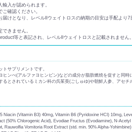
個人輸入が認められます。
でご確認ください。
お届けとなり、レベルIIウェイトロスの納期の目安は手配より7日
定できません。
 product等と表記され、レベルIIウェイトロスと記載されません
ットサプリメントです。
ヒンべ(アルファヨヒンビン)などの成分が脂肪燃焼を促すと同時に
するとされているミカン科の呉茱萸(ごしゅゆ)や朝鮮人参、アセチ
45 Niacin (Vitamin B3) 40mg, Vitamin B6 (Pyridoxine HCI) 10mg, Lev
act (50% Chlorogenic Acid), Evodiae Fructus (Evodiamine), N-Acetyl 
t, Rauwolfia Vomitoria Root Extract (std. min. 90% Alpha-Yohimbine