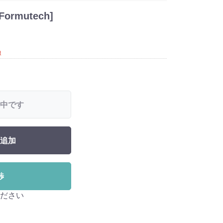
rmutech]
t
中です
追加
渉
ださい