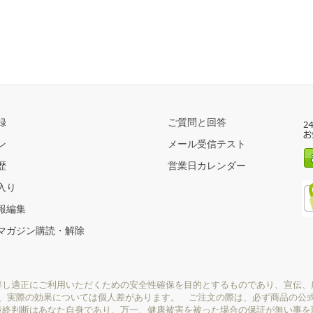
録
ご質問と回答
ン
メール受信テスト
歴
営業日カレンダー
入り
報編集
マガジン購読・解除
解し適正にご利用いただくための安全性確保を目的とするものであり、宣伝、
り、実際の効果については個人差があります。 ご注文の際は、必ず商品の公
最終判断はあなた自身であり、万一、健康被害を被った場合の保証が無い事を