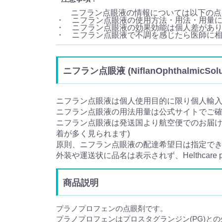
ニフラン点眼液の情報については以下の点
・ ニフラン点眼液の使用方法・用法・用量
・ ニフラン点眼液の効果効能は個人差があ
・ ニフラン点眼液で不調を感じたら医師に
ニフラン点眼液 (NiflanOphthalmic
ニフラン点眼液は個人使用目的に限り個人輸
ニフラン点眼液の用法用量は公式サイトでご
ニフラン点眼液は発送国より航空便でのお届けと
着が多く見られます)
原則、ニフラン点眼液の配達希望日は指定で
外装や運送状に品名は表示されず、Helthcare
商品説明
プラノプロフェンの点眼剤です。
プラノプロフェンはプロスタグランジン(PG)