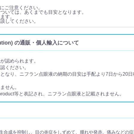
にご注意ください。
については、あくまでも目安となります。
ります。
相談してください。
Solution) の通販・個人輸入について
入が認められます。
確認ください。
なり、ニフラン点眼液の納期の目安は手配より7日から20日程
きません。
 product等と表記され、ニフラン点眼液と記載されません。
との生合成を抑制し、目の炎症をしずめて、腫れや発赤、痛みなどの