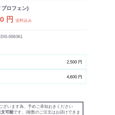
ノプロフェン)
00 円
送料込み
 DIS-006361
2,500 円
4,600 円
ございます為、予めご承知おきください
注文可能
です。(複数のご注文はお請けできま