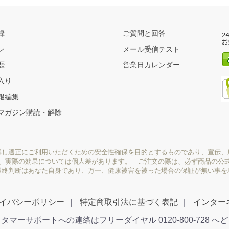
録
ご質問と回答
ン
メール受信テスト
歴
営業日カレンダー
入り
報編集
マガジン購読・解除
解し適正にご利用いただくための安全性確保を目的とするものであり、宣伝、
り、実際の効果については個人差があります。 ご注文の際は、必ず商品の公
最終判断はあなた自身であり、万一、健康被害を被った場合の保証が無い事を
イバシーポリシー
特定商取引法に基づく表記
インター
タマーサポートへの連絡はフリーダイヤル 0120-800-728 へ