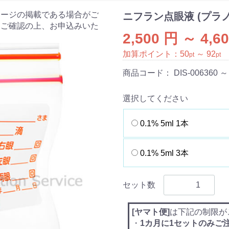
ケージの掲載である場合がご
ニフラン点眼液 (プラ
をご確認の上、お申込みいた
2,500 円 ～ 4,6
加算ポイント：
50
～
92
pt
pt
商品コード：
DIS-006360 ～
選択してください
0.1% 5ml 1本
0.1% 5ml 3本
セット数
[ヤマト便]
は下記の制限が
・
1カ月に1セットのみご