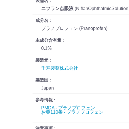
製品名
ニフラン点眼液
(NiflanOphthalmicSolutio
成分名
プラノプロフェン (Pranoprofen)
主成分含有量
0.1%
製造元
千寿製薬株式会社
製造国
Japan
参考情報
PMDA - プラノプロフェン
お薬110番 - プラノプロフェン
注意事項