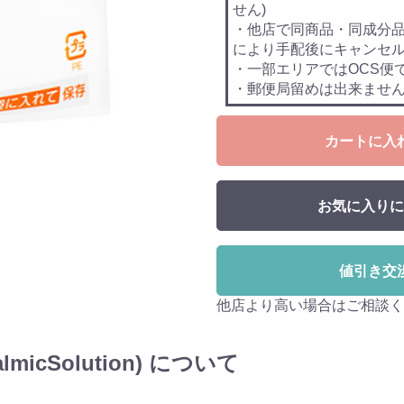
せん)
・他店で同商品・同成分
により手配後にキャンセ
・一部エリアではOCS便
・郵便局留めは出来ませ
カートに入
お気に入りに
値引き交
他店より高い場合はご相談く
lmicSolution) について