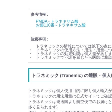
参考情報
PMDA - トラネキサム酸
お薬110番 - トラネキサム酸
注意事項
トラネミックの情報については以下の点に
・ トラネミックの使用方法・用法・用量に
・ トラネミックの効果効能は個人差があり
・ トラネミックで不調を感じたら医師に相
トラネミック (Tranemic) の通販・
トラネミックは個人使用目的に限り個人輸入
トラネミックの用法用量は公式サイトでご確
トラネミックは発送国より航空便でのお届けとな
多く見られます)