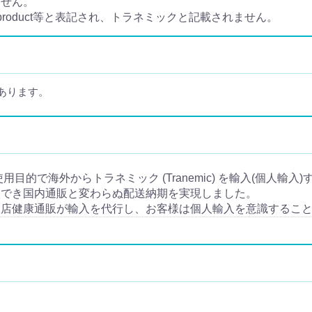
ません。
 product等と表記され、トラネミックと記載されません。
あります。
人使用目的で海外からトラネミック (Tranemic) を輸入(個人輸
入でき国内通販と変わらぬ配送納期を実現しました。
当店健康通販が輸入を代行し、お客様は個人輸入を意識するこ