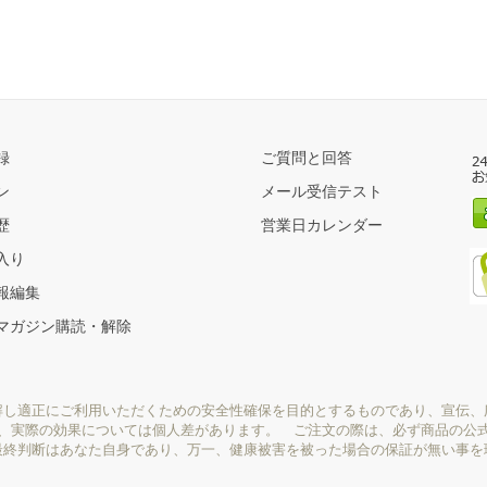
録
ご質問と回答
ン
メール受信テスト
歴
営業日カレンダー
入り
報編集
マガジン購読・解除
解し適正にご利用いただくための安全性確保を目的とするものであり、宣伝、
り、実際の効果については個人差があります。 ご注文の際は、必ず商品の公
最終判断はあなた自身であり、万一、健康被害を被った場合の保証が無い事を