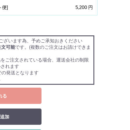
ト便]
5,200 円
ございます為、予めご承知おきください
注文可能
です。(複数のご注文はお請けできま
品をご注文されている場合、運送会社の制限
ルされます
での発送となります
ん
れる
追加