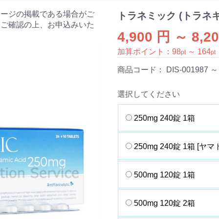
ケージの掲載である場合がご
トラネミック (トラネ
をご確認の上、お申込みいた
4,900 円 ～ 8,2
加算ポイント：
98
～
164
pt
pt
商品コード：
DIS-001987 ～
選択してください
250mg 240錠 1箱
250mg 240錠 1箱 [ヤマ
500mg 120錠 1箱
500mg 120錠 2箱