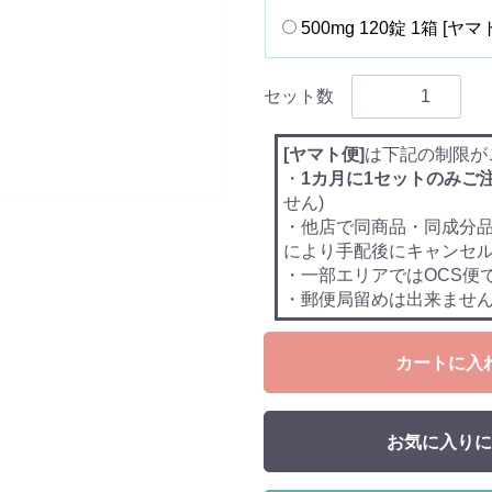
500mg 120錠 1箱 [ヤマ
セット数
[ヤマト便]
は下記の制限が
・
1カ月に1セットのみご
せん)
・他店で同商品・同成分
により手配後にキャンセ
・一部エリアではOCS便
・郵便局留めは出来ませ
カートに入
お気に入りに