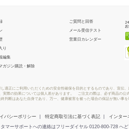
録
ご質問と回答
ン
メール受信テスト
歴
営業日カレンダー
入り
報編集
マガジン購読・解除
解し適正にご利用いただくための安全性確保を目的とするものであり、宣伝、
り、実際の効果については個人差があります。 ご注文の際は、必ず商品の公
最終判断はあなた自身であり、万一、健康被害を被った場合の保証が無い事を
イバシーポリシー
特定商取引法に基づく表記
インター
タマーサポートへの連絡はフリーダイヤル 0120-800-728 へ