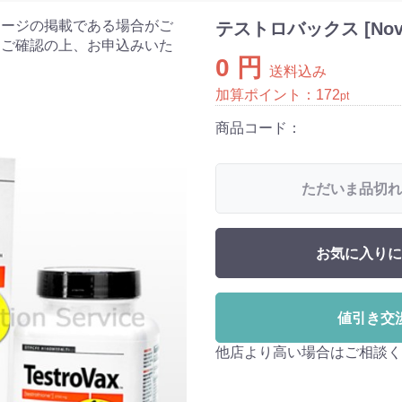
ケージの掲載である場合がご
テストロバックス [Nov
をご確認の上、お申込みいた
0 円
送料込み
加算ポイント：
172
pt
商品コード：
ただいま品切れ
お気に入りに
値引き交
他店より高い場合はご相談く