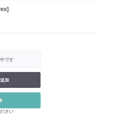
ex]
中です
追加
渉
ださい