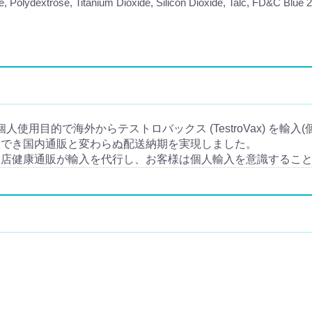
 Polydextrose, Titanium Dioxide, Silicon Dioxide, Talc, FD&C Blue 
とは個人使用目的で海外からテストロバックス (TestroVax) を
入でき国内通販と変わらぬ配送納期を実現しました。
当店健康通販が輸入を代行し、お客様は個人輸入を意識するこ