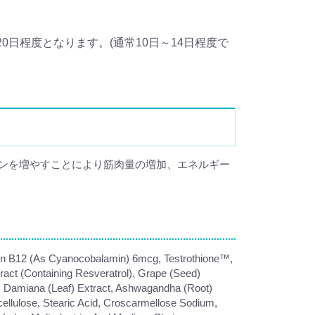
日程度となります。(通常10日～14日程度で
ンを増やすことにより筋肉量の増加、エネルギー
amin B12 (As Cyanocobalamin) 6mcg, Testrothione™,
ract (Containing Resveratrol), Grape (Seed)
er, Damiana (Leaf) Extract, Ashwagandha (Root)
lcellulose, Stearic Acid, Croscarmellose Sodium,