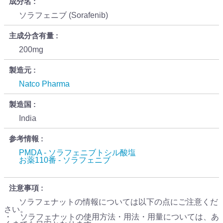
成分名
ソラフェニブ (Sorafenib)
主成分含有量
200mg
製造元
Natco Pharma
製造国
India
参考情報
PMDA - ソラフェニブトシル酸塩
お薬110番 - ソラフェニブ
注意事項
ソラフェナットの情報については以下の点にご注意くだ
さい。
・ ソラフェナットの使用方法・用法・用量については、あ