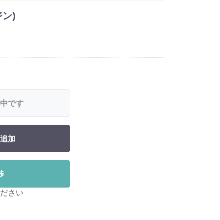
ン)
中です
追加
渉
ださい