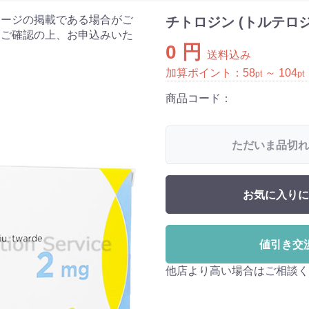
ケージの掲載である場合がご
チトロジン (トルテロジ
をご確認の上、お申込みいた
0 円
送料込み
加算ポイント：
58
～
104
pt
pt
商品コード：
ただいま品切れ
お気に入りに
値引き交
他店より高い場合はご相談く