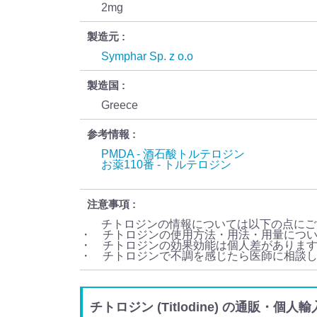
2mg
製造元
Symphar Sp. z o.o
製造国
Greece
参考情報
PMDA - 酒石酸トルテロジン
お薬110番 - トルテロジン
注意事項
チトロジンの情報については以下の点にご
・ チトロジンの使用方法・用法・用量につ
・ チトロジンの効果効能は個人差がありま
・ チトロジンで不調を感じたら医師に相談
チトロジン (Titlodine) の通販・個