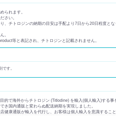
認められます。
ください。
、チトロジンの納期の目安は手配より7日から20日程度となり
せん。
 product等と表記され、チトロジンと記載されません。
剤です。
使用目的で海外からチトロジン (Titlodine) を輸入(個人輸入)す
入でき国内通販と変わらぬ配送納期を実現しました。
当店健康通販が輸入を代行し、お客様は個人輸入を意識するこ