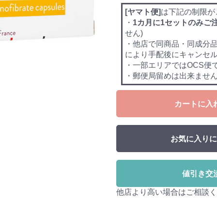
[ヤマト便]
は下記の制限が
・
1カ月に1セットのみご
せん)
・他店で同商品・同成分
により手配後にキャンセ
・一部エリアではOCS便
・郵便局留めは出来ませ
カートに入
お気に入りに
値引き交
他店より高い場合はご相談く