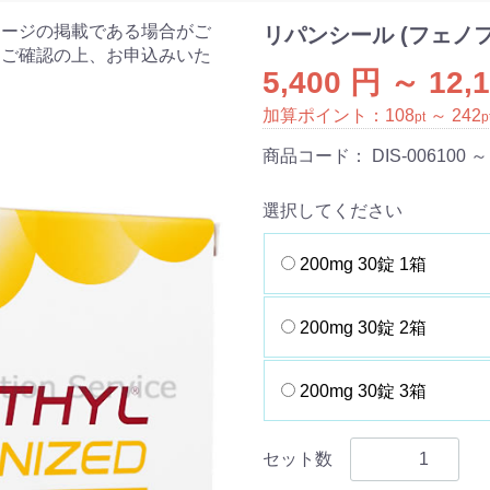
ケージの掲載である場合がご
リパンシール (フェノ
をご確認の上、お申込みいた
5,400 円 ～ 12,
加算ポイント：
108
～
242
pt
p
商品コード：
DIS-006100 ～
選択してください
200mg 30錠 1箱
200mg 30錠 2箱
200mg 30錠 3箱
セット数