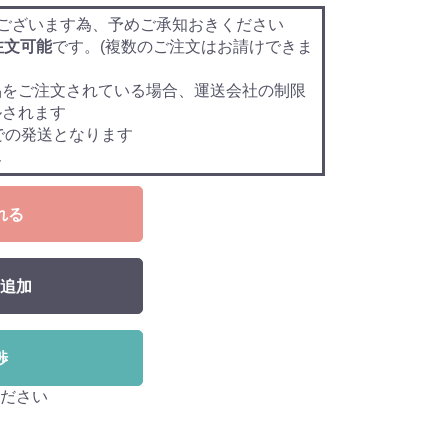
ございます為、予めご承知おきください
注文可能
です。(複数のご注文はお請けできま
品をご注文されている場合、運送会社の制限
ルされます
での発送となります
ん
れる
追加
渉
ださい