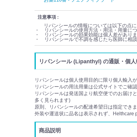
注意事項
リパンシールの情報については以下の点に
・ リパンシールの使用方法・用法・用量に
・ リパンシールの効果効能は個人差があり
・ リパンシールで不調を感じたら医師に相
リパンシール (Lipanthyl) の通販・
リパンシールは個人使用目的に限り個人輸入
リパンシールの用法用量は公式サイトでご確
リパンシールは発送国より航空便でのお届けとな
多く見られます)
原則、リパンシールの配達希望日は指定でき
外装や運送状に品名は表示されず、Helthcare
商品説明