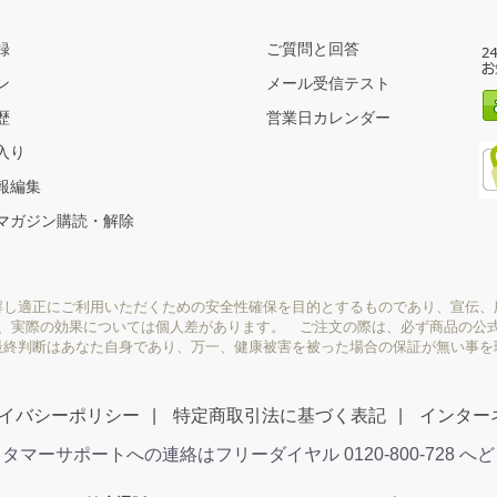
録
ご質問と回答
ン
メール受信テスト
歴
営業日カレンダー
入り
報編集
マガジン購読・解除
解し適正にご利用いただくための安全性確保を目的とするものであり、宣伝、
り、実際の効果については個人差があります。 ご注文の際は、必ず商品の公
最終判断はあなた自身であり、万一、健康被害を被った場合の保証が無い事を
イバシーポリシー
特定商取引法に基づく表記
インター
タマーサポートへの連絡はフリーダイヤル 0120-800-728 へ