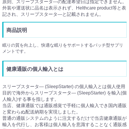
原則、スリープスタータ―の配達希望日は指定できません。
外装や運送状に品名は表示されず、Helthcare product等と表
記され、スリープスタータ―と記載されません。
商品説明
眠りの質を向上し、快適な眠りをサポートするパッチ型サプリ
メントです。
健康通販の個人輸入とは
スリープスタータ― (SleepStarter) の個人輸入とは個人使用
目的で海外からスリープスタータ― (SleepStarter) を輸入(個
人輸入)する事を指します。
当店、健康通販では通販感覚で手軽に個人輸入でき国内通販
と変わらぬ配送納期を実現しました。
普通の通販システムのように注文するだけで当店健康通販が
輸入を代行し、お客様は個人輸入を意識することなく通販感