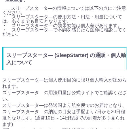
注意事項
スリープスタータ―の情報については以下の点にご注意
ください。
・ スリープスタータ―の使用方法・用法・用量について
は、あくまでも目安となります。
・ スリープスタータ―の効果効能は個人差があります。
・ スリープスタータ―で不調を感じたら医師に相談してく
ださい。
スリープスタータ― (SleepStarter) の通販・個人輸
入について
スリープスタータ―は個人使用目的に限り個人輸入が認めら
れます。
スリープスタータ―の用法用量は公式サイトでご確認くださ
い。
スリープスタータ―は発送国より航空便でのお届けとなり、
スリープスタータ―の納期の目安は手配より7日から20日程
度となります。(通常10日～14日程度での到着が多く見られ
ます)