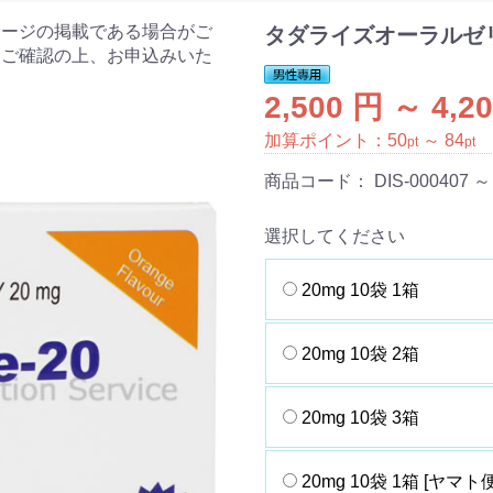
ケージの掲載である場合がご
タダライズオーラルゼリ
をご確認の上、お申込みいた
2,500 円 ～ 4,2
加算ポイント：
50
～
84
pt
pt
商品コード：
DIS-000407 ～
選択してください
20mg 10袋 1箱
20mg 10袋 2箱
20mg 10袋 3箱
20mg 10袋 1箱 [ヤマト便