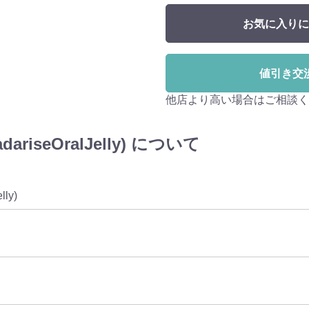
お気に入りに
値引き交
他店より高い場合はご相談く
iseOralJelly) について
elly)