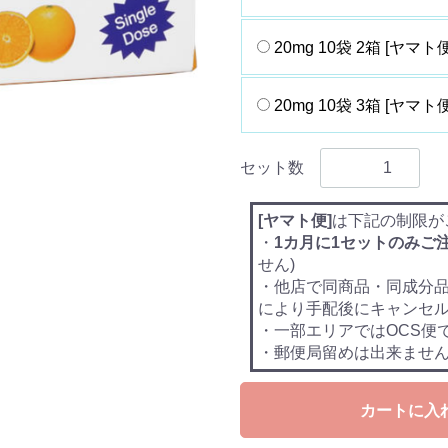
20mg 10袋 2箱 [ヤマト便
20mg 10袋 3箱 [ヤマト便
セット数
[ヤマト便]
は下記の制限が
・
1カ月に1セットのみご
せん)
・他店で同商品・同成分
により手配後にキャンセ
・一部エリアではOCS便
・郵便局留めは出来ませ
カートに入