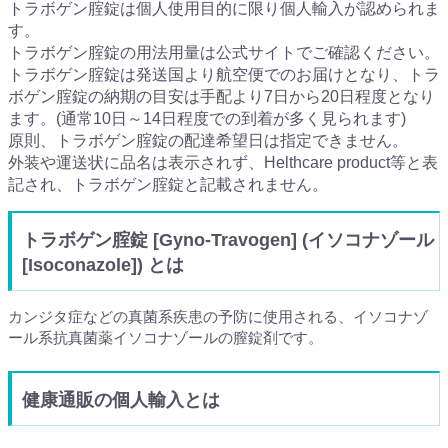
トラボゲン腟錠は個人使用目的に限り個人輸入が認められま
す。
トラボゲン腟錠の用法用量は公式サイトでご確認ください。
トラボゲン腟錠は発送国より航空便でのお届けとなり、トラ
ボゲン腟錠の納期の目安は手配より7日から20日程度となり
ます。(通常10日～14日程度での到着が多く見られます)
原則、トラボゲン腟錠の配達希望日は指定できません。
外装や運送状に品名は表示されず、Helthcare product等と表
記され、トラボゲン腟錠と記載されません。
トラボゲン腟錠 [Gyno-Travogen] (イソコナゾール
[Isoconazole]) とは
カンジタ症などの真菌系疾患の予防に使用される、イソコナゾ
ール系抗真菌薬イソコナゾールの膣錠剤です。
健康通販の個人輸入とは