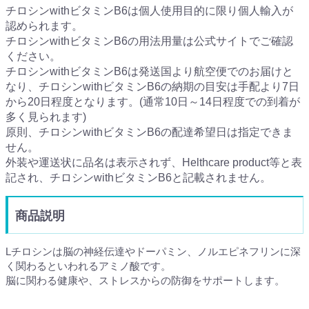
チロシンwithビタミンB6は個人使用目的に限り個人輸入が
認められます。
チロシンwithビタミンB6の用法用量は公式サイトでご確認
ください。
チロシンwithビタミンB6は発送国より航空便でのお届けと
なり、チロシンwithビタミンB6の納期の目安は手配より7日
から20日程度となります。(通常10日～14日程度での到着が
多く見られます)
原則、チロシンwithビタミンB6の配達希望日は指定できま
せん。
外装や運送状に品名は表示されず、Helthcare product等と表
記され、チロシンwithビタミンB6と記載されません。
商品説明
Lチロシンは脳の神経伝達やドーパミン、ノルエピネフリンに深
く関わるといわれるアミノ酸です。
脳に関わる健康や、ストレスからの防御をサポートします。