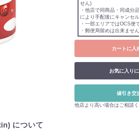
せん)
・他店で同商品・同成分
により手配後にキャンセ
・一部エリアではOCS便
・郵便局留めは出来ませ
カートに入
お気に入りに
値引き交
他店より高い場合はご相談く
tin) について