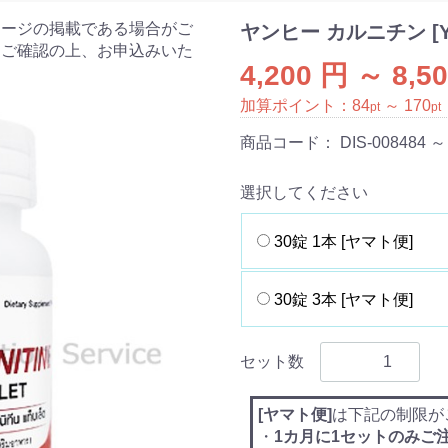
ケージの掲載である場合がご
ヤンヒー カルニチン [Ya
をご確認の上、お申込みいた
4,200 円 ～ 8,5
加算ポイント：
84
～
170
pt
pt
商品コード：
DIS-008484 ～
選択してください
30錠 1本 [ヤマト便]
30錠 3本 [ヤマト便]
セット数
[ヤマト便]
は下記の制限が
・
1カ月に1セットのみご