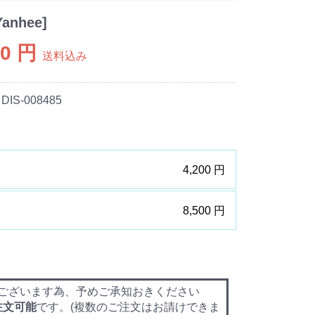
nhee]
00 円
送料込み
 DIS-008485
4,200 円
8,500 円
ございます為、予めご承知おきください
注文可能
です。(複数のご注文はお請けできま